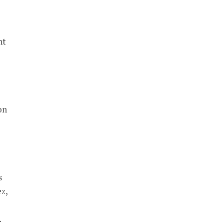
nt
on
s
z,
,