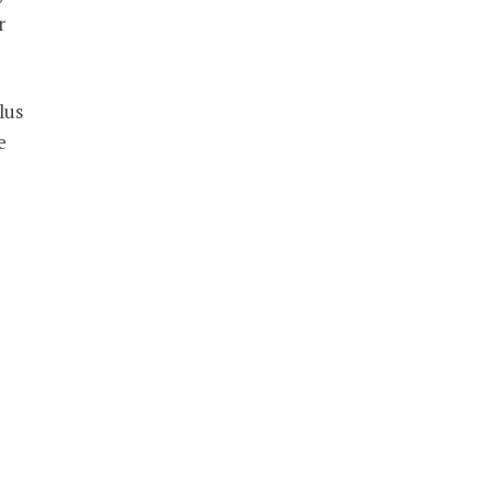
r
lus
e