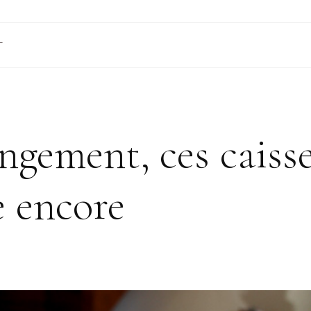
T
angement, ces caiss
e encore