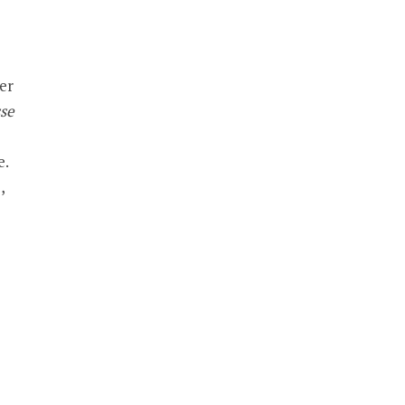
er
sse
e.
,