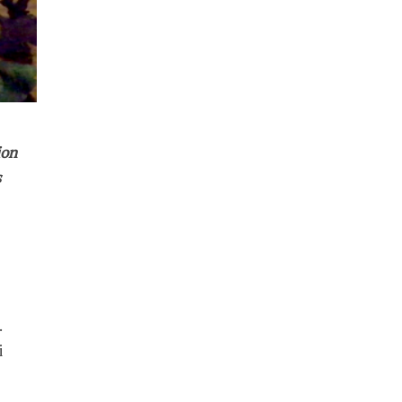
ion
s
.
i