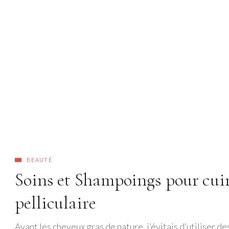
BEAUTÉ
Soins et Shampoings pour cuir
pelliculaire
Ayant les cheveux gras de nature, j’évitais d’utiliser de