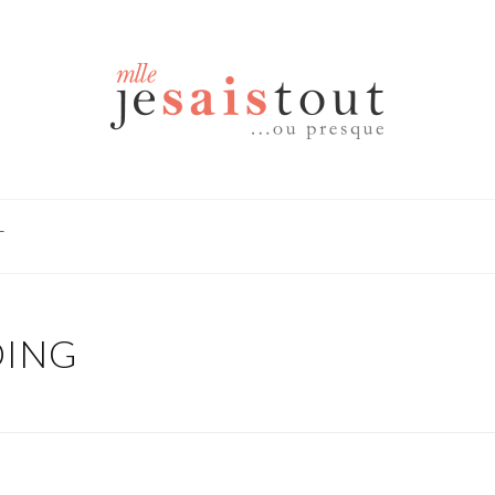
T
OING