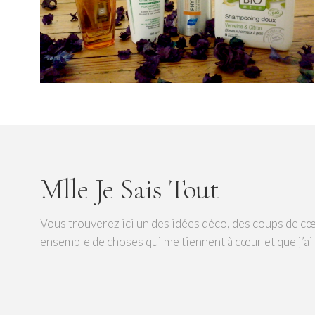
Mlle Je Sais Tout
Vous trouverez ici un des idées déco, des coups de cœ
ensemble de choses qui me tiennent à cœur et que j’ai