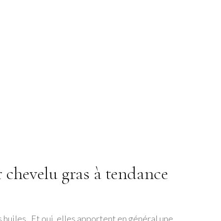
 chevelu gras à tendance
s huiles. Et oui, elles apportent en général une