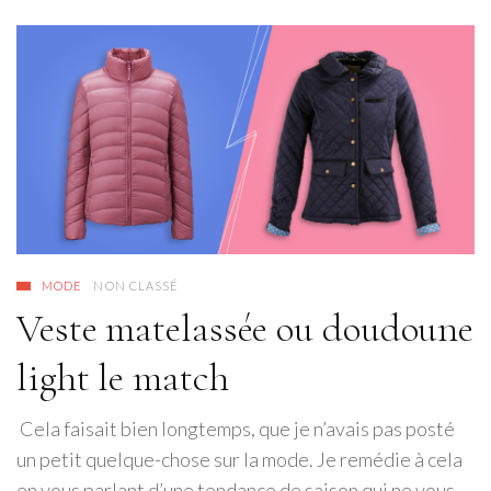
MODE
NON CLASSÉ
Veste matelassée ou doudoune
light le match
Cela faisait bien longtemps, que je n’avais pas posté
un petit quelque-chose sur la mode. Je remédie à cela
en vous parlant d’une tendance de saison qui ne vous