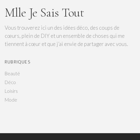
Mlle Je Sais Tout
Vous trouverez ici un des idées déco, des coups de
cœurs, plein de DIY et un ensemble de choses qui me
tiennent à cœur et que j’ai envie de partager avec vous.
RUBRIQUES
Beauté
Déco
Loisirs
Mode