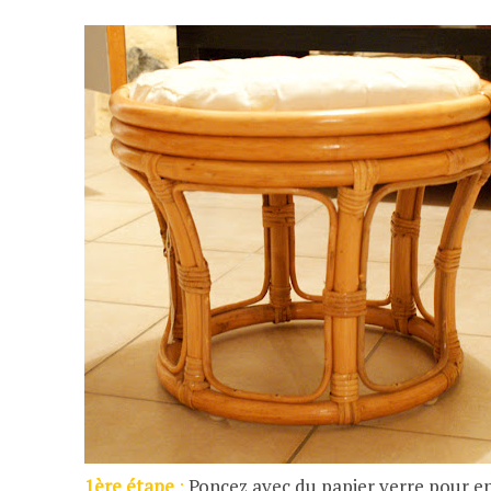
1ère étape
:
Poncez avec du papier verre pour en