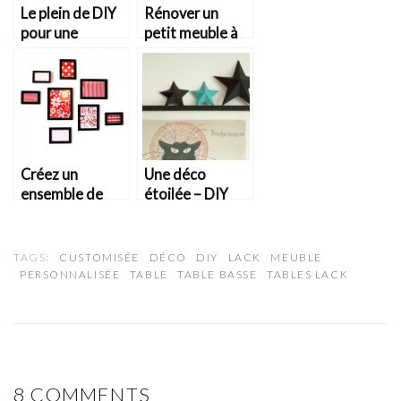
Le plein de DIY
Rénover un
pour une
petit meuble à
chambre
casier
d’enfant unique
Créez un
Une déco
ensemble de
étoilée – DIY
cadres avec du
tissu
TAGS:
CUSTOMISÉE
DÉCO
DIY
LACK
MEUBLE
PERSONNALISÉE
TABLE
TABLE BASSE
TABLES LACK
8 COMMENTS