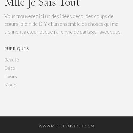
Mlle Je Sais Tout
Vous trouverez ici un des idées déco, des coups de
cœurs, plein de DIY et un ensemble de choses qui me
tiennent à cœur et que j’ai envie de partager avec vous.
RUBRIQUES
Beauté
Déco
Loisirs
Mode
WWW.MLLEJESAISTOUT.COM