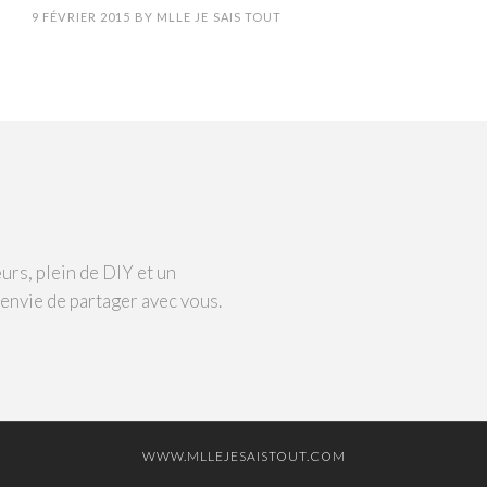
9 FÉVRIER 2015
BY
MLLE JE SAIS TOUT
urs, plein de DIY et un
 envie de partager avec vous.
WWW.MLLEJESAISTOUT.COM