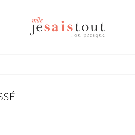
T
SSÉ