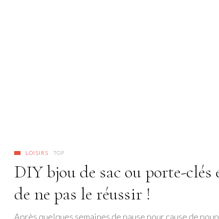
LOISIRS
TOP
DIY bjou de sac ou porte-clés 
de ne pas le réussir !
Après quelques semaines de pause pour cause de poupon