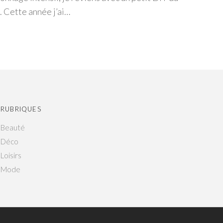
. Cette année j’ai…
RUBRIQUES
Beauté
Déco
Loisirs
Mode