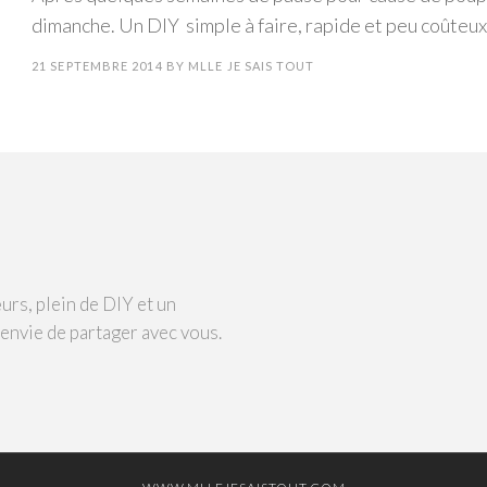
dimanche. Un DIY simple à faire, rapide et peu coûteux
21 SEPTEMBRE 2014
BY
MLLE JE SAIS TOUT
urs, plein de DIY et un
 envie de partager avec vous.