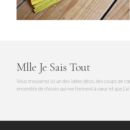
Mlle Je Sais Tout
Vous trouverez ici un des idées déco, des coups de cœ
ensemble de choses qui me tiennent à cœur et que j’ai