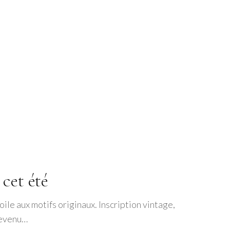
cet été
toile aux motifs originaux. Inscription vintage,
 devenu…