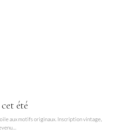
cet été
toile aux motifs originaux. Inscription vintage,
 devenu…