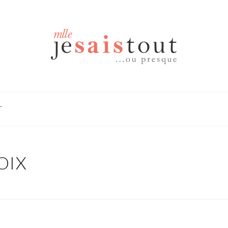
T
OIX