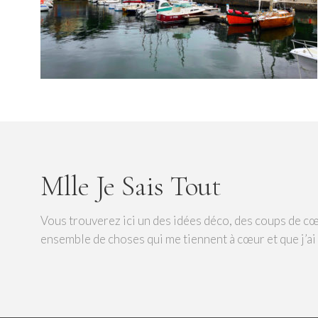
Mlle Je Sais Tout
Vous trouverez ici un des idées déco, des coups de cœ
ensemble de choses qui me tiennent à cœur et que j’ai