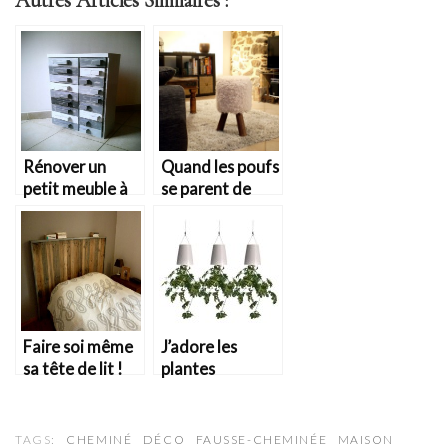
Rénover un
Quand les poufs
petit meuble à
se parent de
casier
poils…
Faire soi même
J’adore les
sa tête de lit !
plantes
renversées
TAGS:
CHEMINÉ
DÉCO
FAUSSE-CHEMINÉE
MAISON