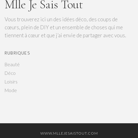
Mlle Je Sais Tout
Vous trouverez ici un des idées déco, des coups de
cœurs, plein de DIY et un ensemble de choses qui me
tiennent à cœur et que j’ai envie de partager avec vous.
RUBRIQUES
Beauté
Déco
Loisirs
Mode
WWW.MLLEJESAISTOUT.COM